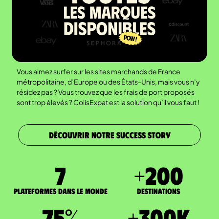
Vous aimez surfer sur les sites marchands de France
métropolitaine, d’Europe ou des États-Unis, mais vous n’y
résidez pas ? Vous trouvez que les frais de port proposés
sont trop élevés ? ColisExpat est la solution qu’il vous faut !
DÉCOUVRIR NOTRE SUCCESS STORY
7
+
200
Plateformes dans le monde
DESTINATIONS
75
%
+
300
K