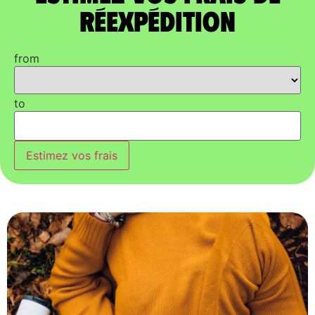
réexpédition
from
to
Estimez vos frais