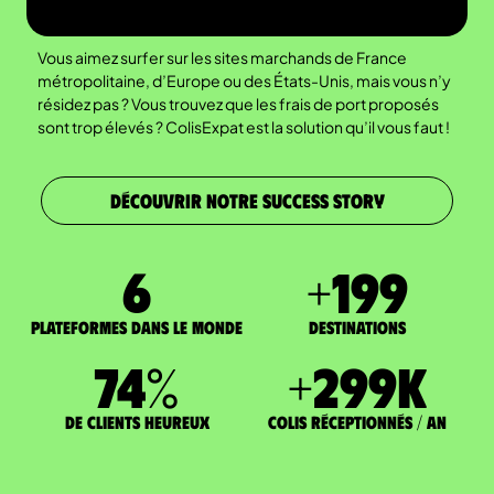
Vous aimez surfer sur les sites marchands de France
métropolitaine, d’Europe ou des États-Unis, mais vous n’y
résidez pas ? Vous trouvez que les frais de port proposés
sont trop élevés ? ColisExpat est la solution qu’il vous faut !
DÉCOUVRIR NOTRE SUCCESS STORY
7
+
200
Plateformes dans le monde
DESTINATIONS
75
%
+
300
K
de clients heureux
Colis réceptionnés / an