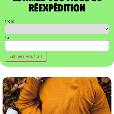
réexpédition
from
to
Estimez vos frais