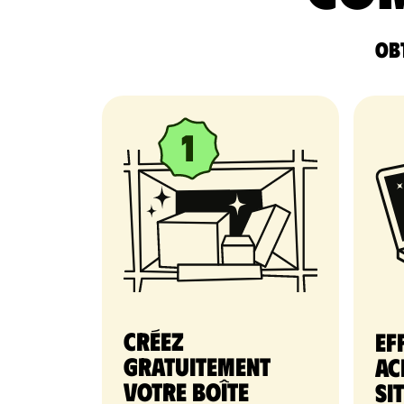
Obt
Créez
Ef
gratuitement
ac
votre Boîte
si