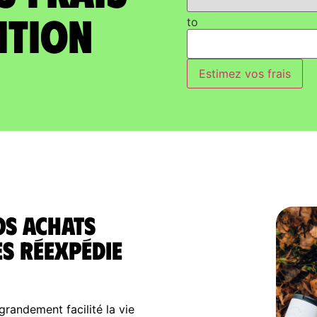
ition
to
Estimez vos frais
os achats
es réexpédie
randement facilité la vie