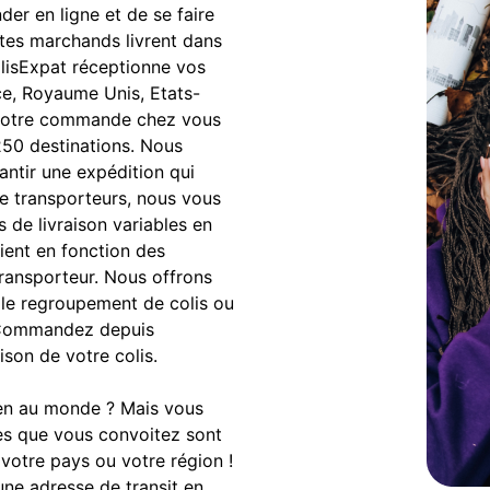
r en ligne et de se faire
sites marchands livrent dans
ColisExpat réceptionne vos
ce, Royaume Unis, Etats-
s votre commande chez vous
250 destinations. Nous
antir une expédition qui
e transporteurs, nous vous
s de livraison variables en
rient en fonction des
transporteur. Nous offrons
le regroupement de colis ou
n. Commandez depuis
ison de votre colis.
ien au monde ? Mais vous
cles que vous convoitez sont
 votre pays ou votre région !
une adresse de transit en