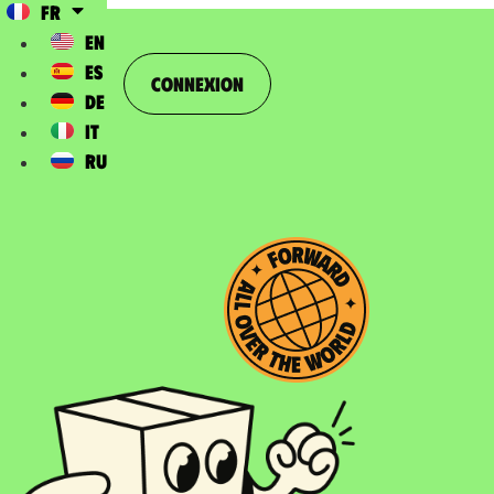
FR
EN
ES
Connexion
DE
IT
RU