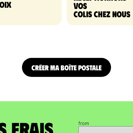
oix
vos
colis chez nous
CRÉER MA BOÎTE POSTALE
s frais
from