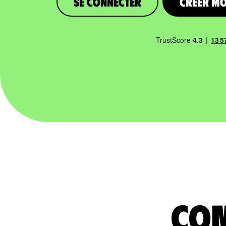
Se connecter
Créer m
com