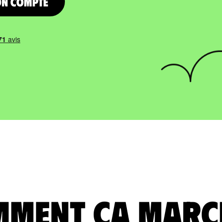
on compte
ment ça marc