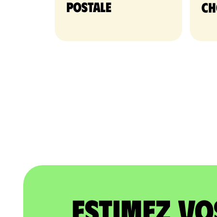
postale
ch
Estimez vo