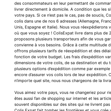
des consommateurs en leur permettant de commande
livrer directement à domicile. A condition que les 
votre pays. Si ce n’est pas le cas, pas de soucis, 
colis dans une de nos 6 adresses (Allemagne, Fran
Unis, Espagne et Italie). Nous vous réexpédieron
où que vous soyez ! ColisExpat livre dans plus de 
proposons plusieurs transporteurs afin de vous gar
convienne à vos besoins. Grâce à cette multitude d
offrons plusieurs tarifs de réexpédition et des délai
fonction de votre budget. Les frais d’expédition va
dimensions de votre colis, de sa destination et du 
plusieurs options d’expédition comme par exemple 
encore d’assurer vos colis lors de leur expéditio
n’importe quel site, nous nous chargeons de la livra
Vous aimez votre pays, vous ne changeriez pour r
êtes aussi fan de shopping sur internet et les arti
souvent disponibles sur des sites qui ne livrent pas
Colis Expat fait tomber les frontières et vous crée 