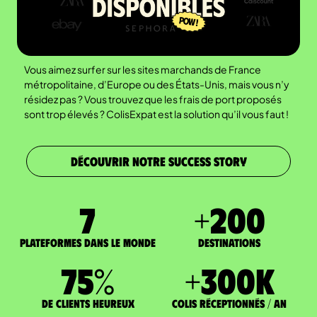
Vous aimez surfer sur les sites marchands de France
métropolitaine, d’Europe ou des États-Unis, mais vous n’y
résidez pas ? Vous trouvez que les frais de port proposés
sont trop élevés ? ColisExpat est la solution qu’il vous faut !
DÉCOUVRIR NOTRE SUCCESS STORY
7
+
200
Plateformes dans le monde
DESTINATIONS
75
%
+
300
K
de clients heureux
Colis réceptionnés / an