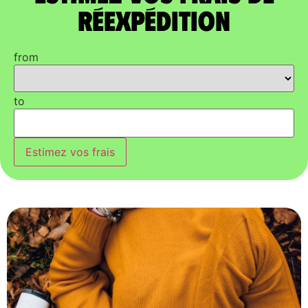
réexpédition
from
to
Estimez vos frais