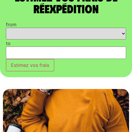
réexpédition
from
to
Estimez vos frais