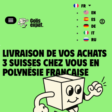
FR
EN
ES
DE
IT
RU
LIVRAISON DE VOS ACHATS
3 SUISSES chez vous en
Polynésie Française