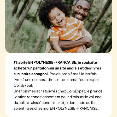
J'habite EN POLYNESIE-FRANCAISE, je souhaite
acheter un pantalon sur un site anglais et des livres
sur un site espagnol.
Pas de problème ! Je les fais
livrer à une de mes adresses de transit fournies par
ColisExpat.
Une fois mes achats livrés chez ColisExpat, je prends
l'option reconditionnement pour diminuer le volume
du colis et ainsi économiser et je demande qu'ils
soient livrés chez moi EN POLYNESIE-FRANCAISE.