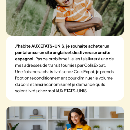
J'habite AUX ETATS-UNIS, je souhaite acheter un
pantalon sur un site anglais et des livres sur un site
espagnol.
Pas de problème ! Je les fais livrer à une de
mes adresses de transit fournies par ColisExpat.
Une fois mes achats livrés chez ColisExpat, je prends
l'option reconditionnement pour diminuer le volume
du colis et ainsi économiser et je demande qu'ils
soient livrés chez moi AUX ETATS-UNIS.