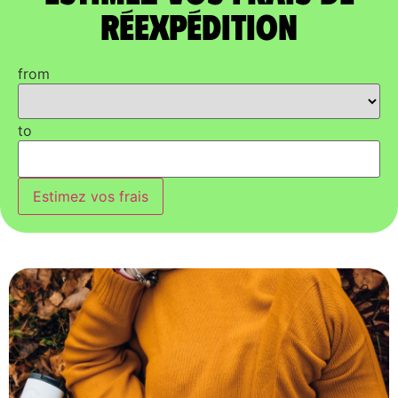
réexpédition
from
to
Estimez vos frais