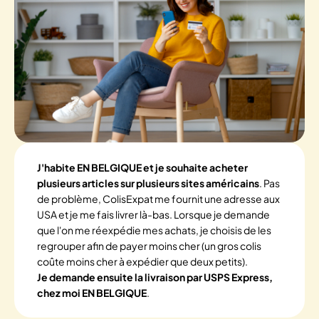
J'habite EN BELGIQUE et je souhaite acheter
plusieurs articles sur plusieurs sites américains
. Pas
de problème, ColisExpat me fournit une adresse aux
USA et je me fais livrer là-bas. Lorsque je demande
que l'on me réexpédie mes achats, je choisis de les
regrouper afin de payer moins cher (un gros colis
coûte moins cher à expédier que deux petits).
Je demande ensuite la livraison par USPS Express,
chez moi EN BELGIQUE
.