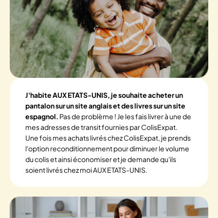
J'habite AUX ETATS-UNIS, je souhaite acheter un
pantalon sur un site anglais et des livres sur un site
espagnol.
Pas de problème ! Je les fais livrer à une de
mes adresses de transit fournies par ColisExpat.
Une fois mes achats livrés chez ColisExpat, je prends
l'option reconditionnement pour diminuer le volume
du colis et ainsi économiser et je demande qu'ils
soient livrés chez moi AUX ETATS-UNIS.