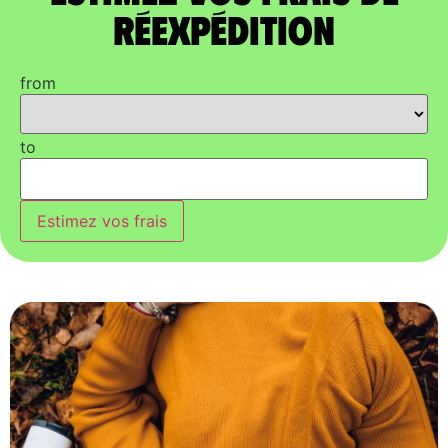
réexpédition
from
to
Estimez vos frais