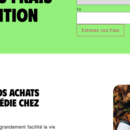
ition
to
Estimez vos frais
os achats
édie chez
randement facilité la vie