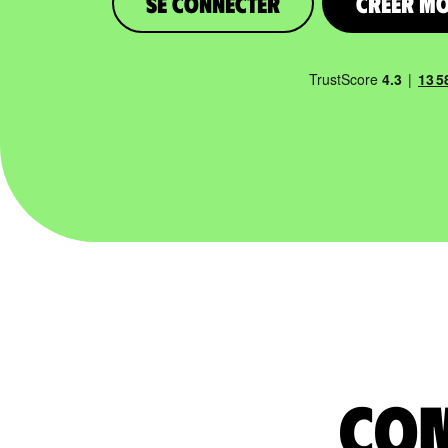
Se connecter
Créer m
com