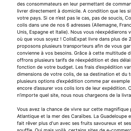
des consommateurs en leur permettant de commande
livrer directement à domicile. A condition que les 
votre pays. Si ce n’est pas le cas, pas de soucis, 
colis dans une de nos 6 adresses (Allemagne, Fran
Unis, Espagne et Italie). Nous vous réexpédieron
où que vous soyez ! ColisExpat livre dans plus de 
proposons plusieurs transporteurs afin de vous gar
convienne à vos besoins. Grâce à cette multitude d
offrons plusieurs tarifs de réexpédition et des délai
fonction de votre budget. Les frais d’expédition va
dimensions de votre colis, de sa destination et du 
plusieurs options d’expédition comme par exemple 
encore d’assurer vos colis lors de leur expéditio
n’importe quel site, nous nous chargeons de la livra
Vous avez la chance de vivre sur cette magnifique p
Atlantique et la mer des Caraïbes. La Guadeloupe e
fait rêver plus d'un avec ses fruits savoureux et s
souffle. Oui mais voilà, certains sites de e-commer