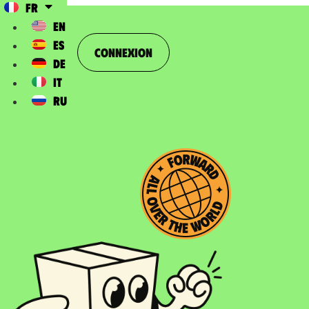
FR
EN
ES
Connexion
DE
IT
RU