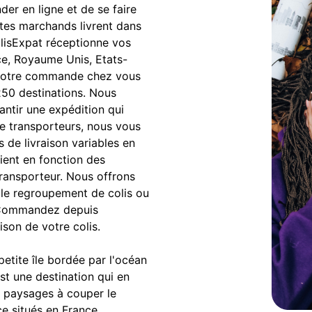
r en ligne et de se faire
sites marchands livrent dans
ColisExpat réceptionne vos
ce, Royaume Unis, Etats-
s votre commande chez vous
250 destinations. Nous
antir une expédition qui
e transporteurs, nous vous
s de livraison variables en
rient en fonction des
transporteur. Nous offrons
le regroupement de colis ou
n. Commandez depuis
ison de votre colis.
etite île bordée par l'océan
st une destination qui en
es paysages à couper le
ce situés en France