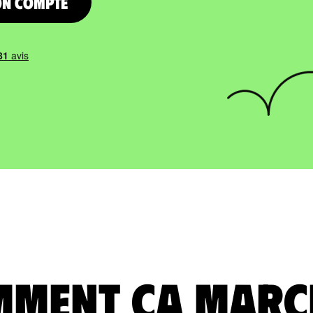
on compte
ment ça marc