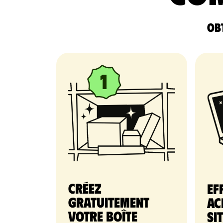
Obt
Créez
Ef
gratuitement
ac
votre Boîte
si