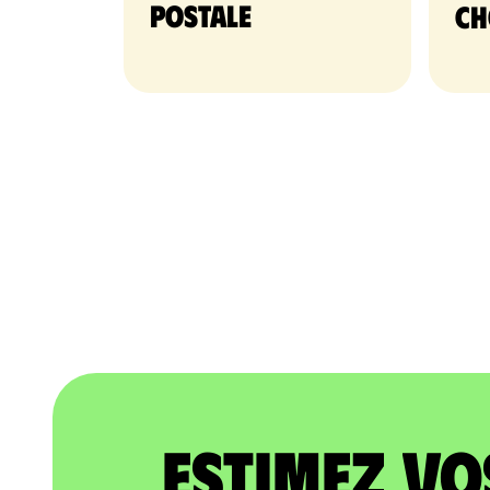
postale
ch
Estimez vo