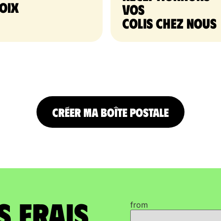
oix
vos
colis chez nous
CRÉER MA BOÎTE POSTALE
s frais
from