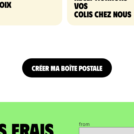
oix
vos
colis chez nous
CRÉER MA BOÎTE POSTALE
s frais
from