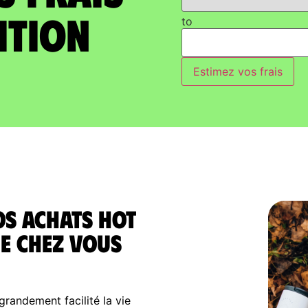
ition
to
Estimez vos frais
os achats Hot
ie chez vous
randement facilité la vie