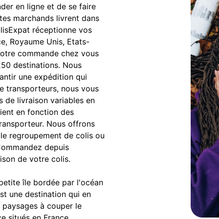
r en ligne et de se faire
sites marchands livrent dans
ColisExpat réceptionne vos
ce, Royaume Unis, Etats-
s votre commande chez vous
250 destinations. Nous
antir une expédition qui
e transporteurs, nous vous
s de livraison variables en
rient en fonction des
transporteur. Nous offrons
le regroupement de colis ou
n. Commandez depuis
ison de votre colis.
etite île bordée par l'océan
st une destination qui en
es paysages à couper le
ce situés en France