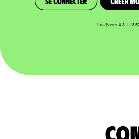
Se connecter
Créer m
com