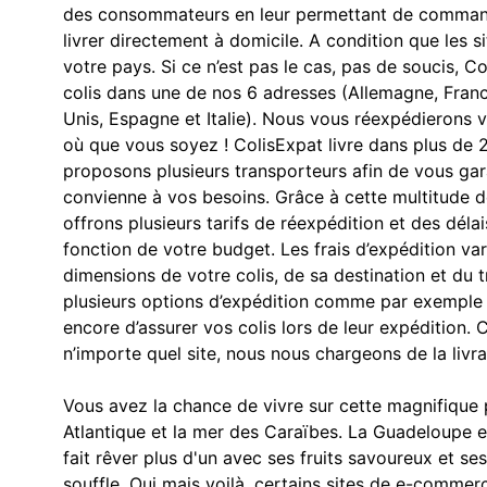
des consommateurs en leur permettant de commande
livrer directement à domicile. A condition que les 
votre pays. Si ce n’est pas le cas, pas de soucis, 
colis dans une de nos 6 adresses (Allemagne, Fran
Unis, Espagne et Italie). Nous vous réexpédieron
où que vous soyez ! ColisExpat livre dans plus de 
proposons plusieurs transporteurs afin de vous gar
convienne à vos besoins. Grâce à cette multitude d
offrons plusieurs tarifs de réexpédition et des délai
fonction de votre budget. Les frais d’expédition va
dimensions de votre colis, de sa destination et du 
plusieurs options d’expédition comme par exemple 
encore d’assurer vos colis lors de leur expéditio
n’importe quel site, nous nous chargeons de la livra
Vous avez la chance de vivre sur cette magnifique p
Atlantique et la mer des Caraïbes. La Guadeloupe e
fait rêver plus d'un avec ses fruits savoureux et s
souffle. Oui mais voilà, certains sites de e-commer