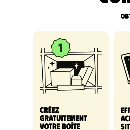
Obt
Créez
Ef
gratuitement
ac
votre Boîte
si