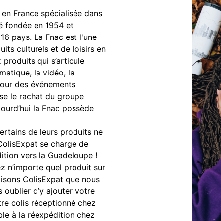
 en France spécialisée dans
té fondée en 1954 et
16 pays. La Fnac est l'une
its culturels et de loisirs en
roduits qui s’articule
rmatique, la vidéo, la
 pour des événements
se le rachat du groupe
ujourd’hui la Fnac possède
certains de leurs produits ne
 ColisExpat se charge de
tion vers la Guadeloupe !
z n’importe quel produit sur
raisons ColisExpat que nous
oublier d’y ajouter votre
tre colis réceptionné chez
ble à la réexpédition chez