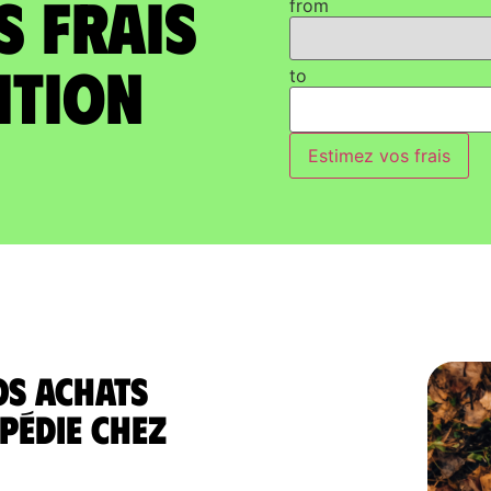
s frais
from
ition
to
Estimez vos frais
os achats
pédie chez