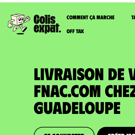
Comment ça marche
T
Off Tax
LIVRAISON DE 
FNAC.COM che
Guadeloupe