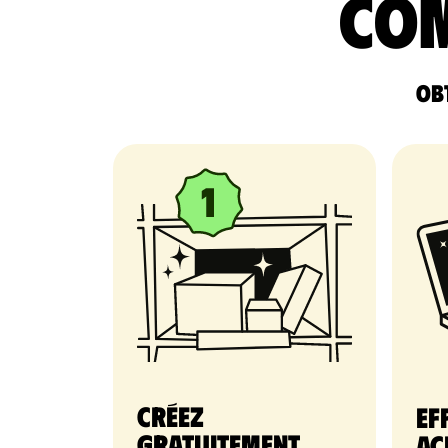
com
Obt
Créez
Ef
gratuitement
ac