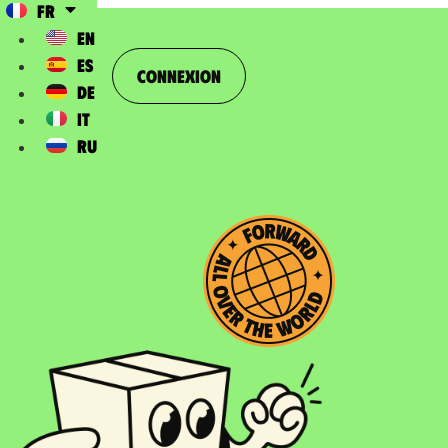
FR
EN
ES
Connexion
DE
IT
RU