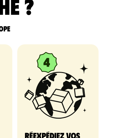
he ?
rope
Réexpédiez vos