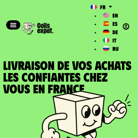
FR
EN
ES
DE
IT
RU
LIVRAISON DE VOS ACHATS
LES CONFIANTES chez
vous en France