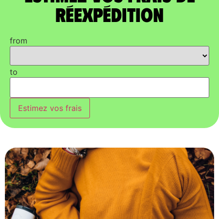
réexpédition
from
to
Estimez vos frais