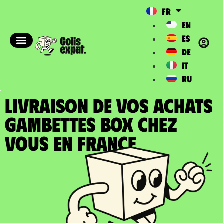
FR
EN
ES
DE
IT
RU
LIVRAISON DE VOS ACHATS
GAMBETTES BOX chez
vous en France