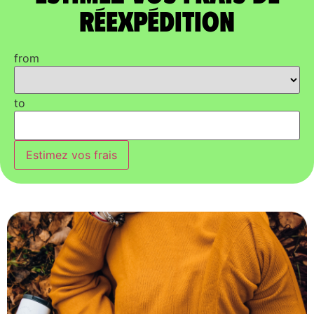
réexpédition
from
to
Estimez vos frais