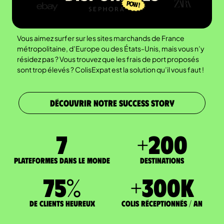
Vous aimez surfer sur les sites marchands de France
métropolitaine, d’Europe ou des États-Unis, mais vous n’y
résidez pas ? Vous trouvez que les frais de port proposés
sont trop élevés ? ColisExpat est la solution qu’il vous faut !
DÉCOUVRIR NOTRE SUCCESS STORY
7
+
200
Plateformes dans le monde
DESTINATIONS
75
%
+
300
K
de clients heureux
Colis réceptionnés / an