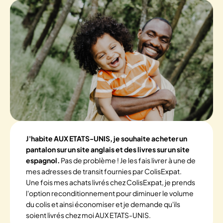
J'habite AUX ETATS-UNIS, je souhaite acheter un
pantalon sur un site anglais et des livres sur un site
espagnol.
Pas de problème ! Je les fais livrer à une de
mes adresses de transit fournies par ColisExpat.
Une fois mes achats livrés chez ColisExpat, je prends
l'option reconditionnement pour diminuer le volume
du colis et ainsi économiser et je demande qu'ils
soient livrés chez moi AUX ETATS-UNIS.