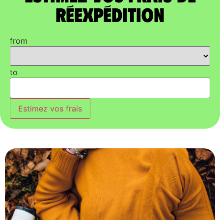
réexpédition
from
to
Estimez vos frais