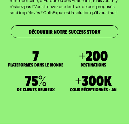
métropolitaine, d’Europe ou des États-Unis, mais vous n’y
résidez pas ? Vous trouvez que les frais de port proposés
sont trop élevés ? ColisExpat est la solution qu’il vous faut !
DÉCOUVRIR NOTRE SUCCESS STORY
7
+
200
Plateformes dans le monde
DESTINATIONS
75
%
+
300
K
de clients heureux
Colis réceptionnés / an