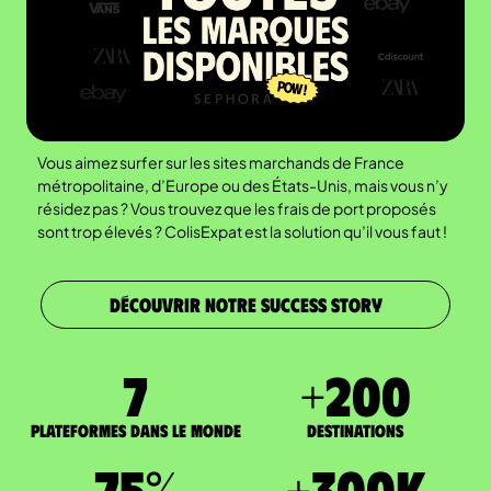
Vous aimez surfer sur les sites marchands de France
métropolitaine, d’Europe ou des États-Unis, mais vous n’y
résidez pas ? Vous trouvez que les frais de port proposés
sont trop élevés ? ColisExpat est la solution qu’il vous faut !
DÉCOUVRIR NOTRE SUCCESS STORY
7
+
200
Plateformes dans le monde
DESTINATIONS
75
%
+
300
K