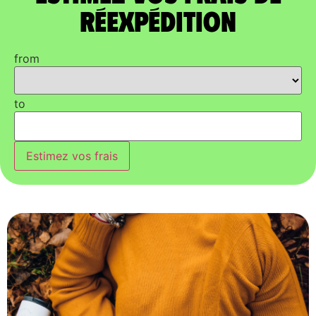
réexpédition
from
to
Estimez vos frais