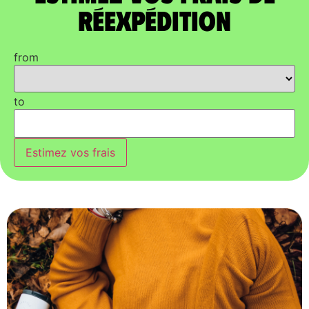
réexpédition
from
to
Estimez vos frais