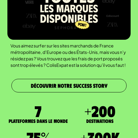
Vous aimez surfer sur les sites marchands de France
métropolitaine, d’Europe ou des États-Unis, mais vous n’y
résidez pas ? Vous trouvez que les frais de port proposés
sont trop élevés ? ColisExpat est la solution qu’il vous faut !
DÉCOUVRIR NOTRE SUCCESS STORY
7
+
200
Plateformes dans le monde
DESTINATIONS
75
%
+
300
K