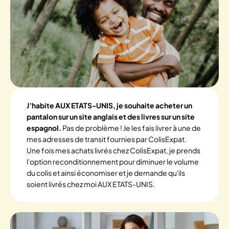
J'habite AUX ETATS-UNIS, je souhaite acheter un
pantalon sur un site anglais et des livres sur un site
espagnol.
Pas de problème ! Je les fais livrer à une de
mes adresses de transit fournies par ColisExpat.
Une fois mes achats livrés chez ColisExpat, je prends
l'option reconditionnement pour diminuer le volume
du colis et ainsi économiser et je demande qu'ils
soient livrés chez moi AUX ETATS-UNIS.