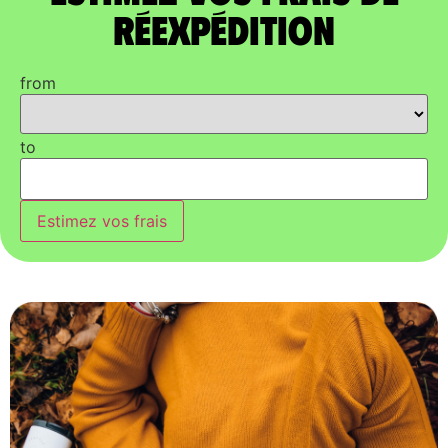
réexpédition
from
to
Estimez vos frais