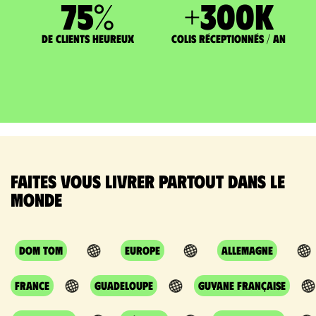
75
%
+
300
K
de clients heureux
Colis réceptionnés / an
Faites vous livrer partout dans le
monde
DOM TOM
Europe
Allemagne
France
Guadeloupe
Guyane Française