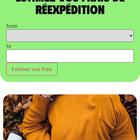
réexpédition
from
to
Estimez vos frais