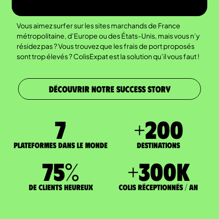
Vous aimez surfer sur les sites marchands de France
métropolitaine, d’Europe ou des États-Unis, mais vous n’y
résidez pas ? Vous trouvez que les frais de port proposés
sont trop élevés ? ColisExpat est la solution qu’il vous faut !
DÉCOUVRIR NOTRE SUCCESS STORY
7
+
200
Plateformes dans le monde
DESTINATIONS
75
%
+
300
K
de clients heureux
Colis réceptionnés / an