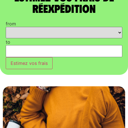
réexpédition
from
to
Estimez vos frais