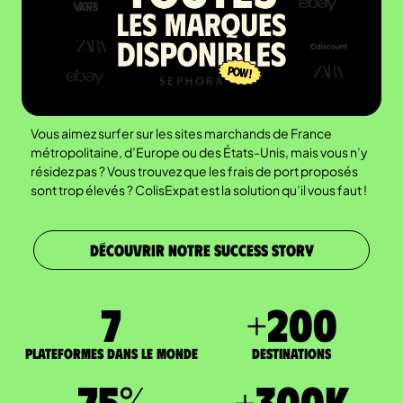
Vous aimez surfer sur les sites marchands de France
métropolitaine, d’Europe ou des États-Unis, mais vous n’y
résidez pas ? Vous trouvez que les frais de port proposés
sont trop élevés ? ColisExpat est la solution qu’il vous faut !
DÉCOUVRIR NOTRE SUCCESS STORY
7
+
200
Plateformes dans le monde
DESTINATIONS
75
%
+
300
K