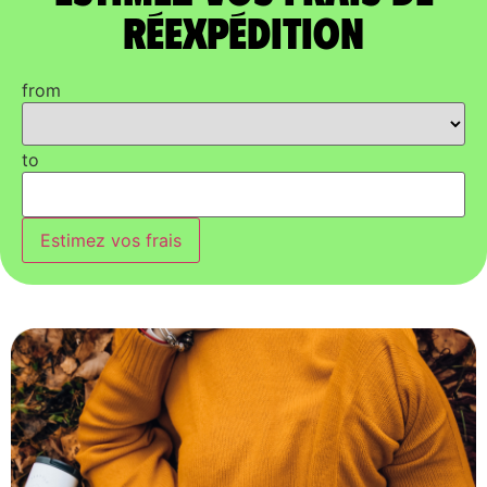
réexpédition
from
to
Estimez vos frais