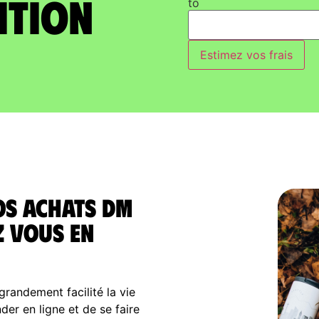
ition
to
Estimez vos frais
os achats Dm
z vous en
randement facilité la vie
r en ligne et de se faire