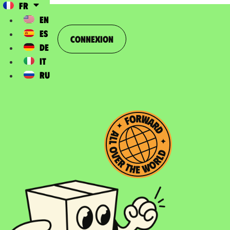
FR
EN
ES
Connexion
DE
IT
RU