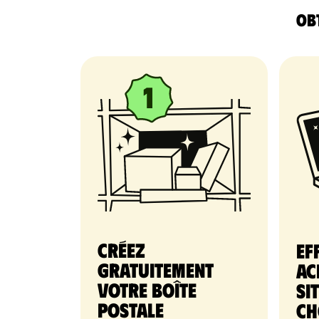
Obt
Créez
Ef
gratuitement
ac
votre Boîte
si
postale
ch