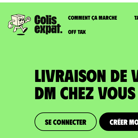
Comment ça marche
T
Off Tax
LIVRAISON DE 
DM chez vous
Se connecter
Créer m