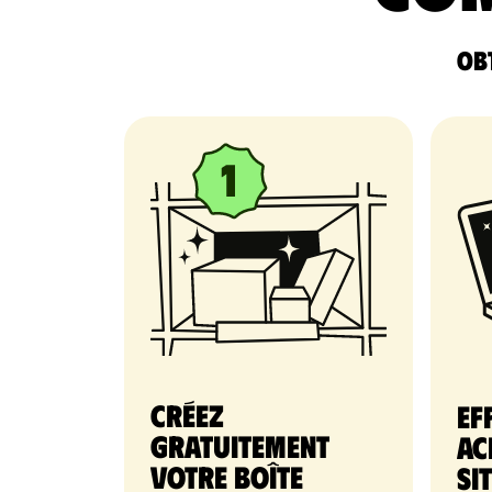
Obt
Créez
Ef
gratuitement
ac
votre Boîte
si