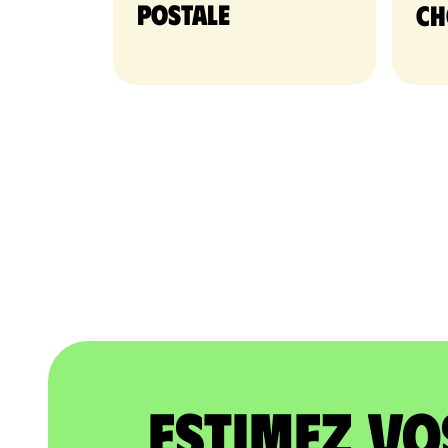
postale
ch
Estimez vo