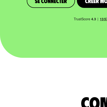
Se connecter
Créer m
com