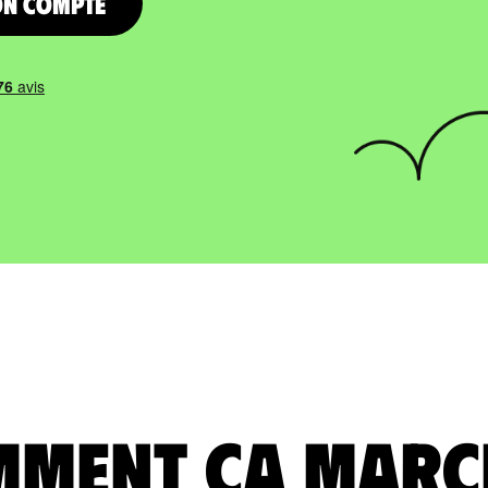
on compte
ment ça marc