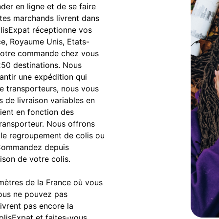
r en ligne et de se faire
sites marchands livrent dans
ColisExpat réceptionne vos
ce, Royaume Unis, Etats-
s votre commande chez vous
250 destinations. Nous
antir une expédition qui
e transporteurs, nous vous
s de livraison variables en
rient en fonction des
transporteur. Nous offrons
le regroupement de colis ou
n. Commandez depuis
ison de votre colis.
omètres de la France où vous
vous ne pouvez pas
ivrent pas encore la
olisExpat et faites-vous