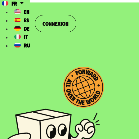
FR
EN
ES
Connexion
DE
IT
RU