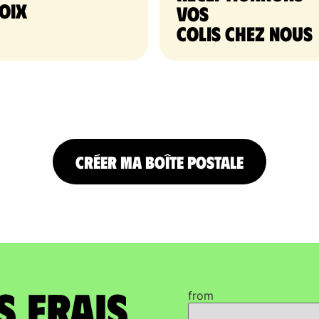
oix
vos
colis chez nous
CRÉER MA BOÎTE POSTALE
s frais
from