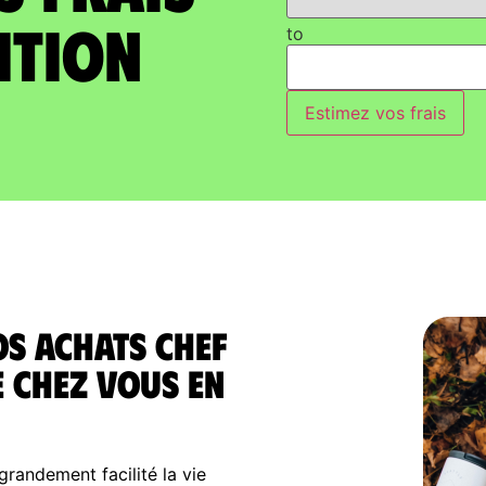
ition
to
Estimez vos frais
os achats Chef
e chez vous en
randement facilité la vie