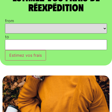
réexpédition
from
to
Estimez vos frais