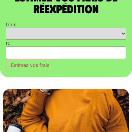
réexpédition
from
to
Estimez vos frais