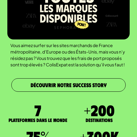
Vous aimez surfer sur les sites marchands de France
métropolitaine, d’Europe ou des États-Unis, mais vous n’y
résidez pas ? Vous trouvez que les frais de port proposés
sont trop élevés ? ColisExpat est la solution qu’il vous faut !
DÉCOUVRIR NOTRE SUCCESS STORY
7
+
200
Plateformes dans le monde
DESTINATIONS
75
%
+
300
K