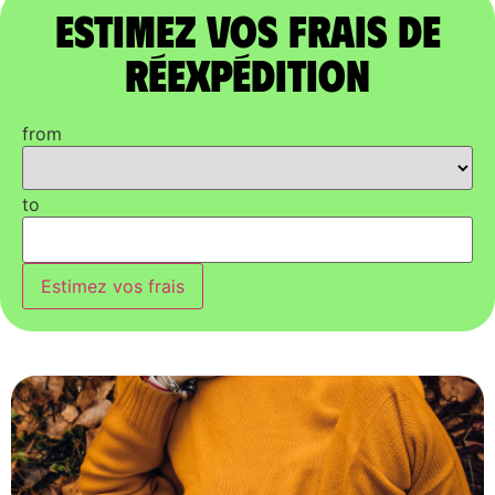
Estimez vos frais de
réexpédition
from
to
Estimez vos frais