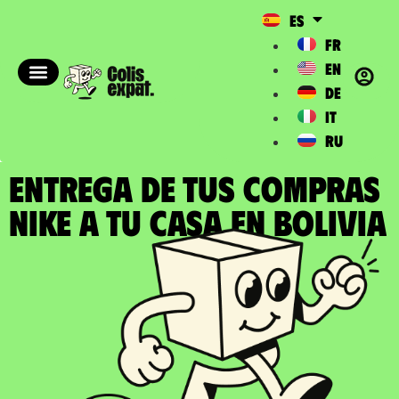
ES
FR
EN
DE
IT
RU
ENTREGA DE TUS COMPRAS
NIKE a tu casa en Bolivia