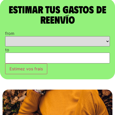
Estimar tus gastos de
reenvío
from
to
Estimez vos frais