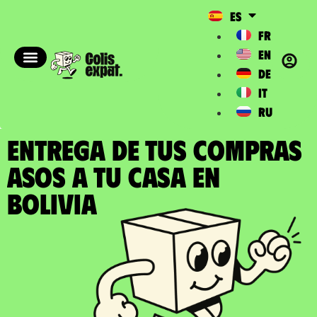
ES
FR
EN
DE
IT
RU
ENTREGA DE TUS COMPRAS
ASOS a tu casa en
Bolivia