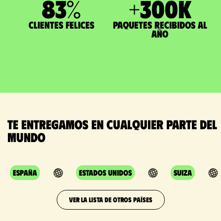
83
%
+
300
K
Clientes felices
paquetes recibidos al
año
Te entregamos en cualquier parte del
mundo
España
Estados Unidos
Suiza
VER LA LISTA DE OTROS PAÍSES