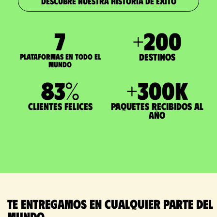
DESCUBRE NUESTRA HISTORIA DE ÉXITO
7
+
200
Destinos
Plataformas en todo el
mundo
83
%
+
300
K
Clientes felices
paquetes recibidos al
año
Te entregamos en cualquier parte del
mundo