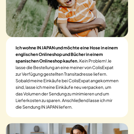
Ich wohne IN JAPAN und möchte eine Hose in einem
englischen Onlineshop und Bücher in einem
spanischen Onlineshop kaufen.
Kein Problem! Je
lasse die Bestellung an eine meiner von ColisExpat
zur Verfügung gestellten Transitadresse liefern.
Sobald meine Einkäufe bei ColisExpat angekommen
sind, lasse ich meine Einkäufe neu verpacken, um
das Volumen der Sendung zu minimieren und um
Lieferkosten zu sparen. Anschließend lasse ich mir
die Sendung IN JAPAN liefern.