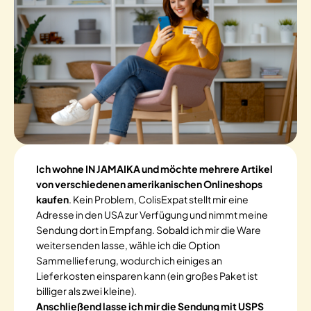
Ich wohne IN JAMAIKA und möchte mehrere Artikel
von verschiedenen amerikanischen Onlineshops
kaufen
. Kein Problem, ColisExpat stellt mir eine
Adresse in den USA zur Verfügung und nimmt meine
Sendung dort in Empfang. Sobald ich mir die Ware
weitersenden lasse, wähle ich die Option
Sammellieferung, wodurch ich einiges an
Lieferkosten einsparen kann (ein großes Paket ist
billiger als zwei kleine).
Anschließend lasse ich mir die Sendung mit USPS