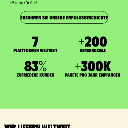
Lösung für Sie!
ERFAHREN SIE UNSERE ERFOLGSGESCHICHTE
7
+
200
Plattformen weltweit
Versandziele
83
%
+
300
K
zufriedene Kunden
Pakete pro Jahr empfangen
Wir liefern weltweit