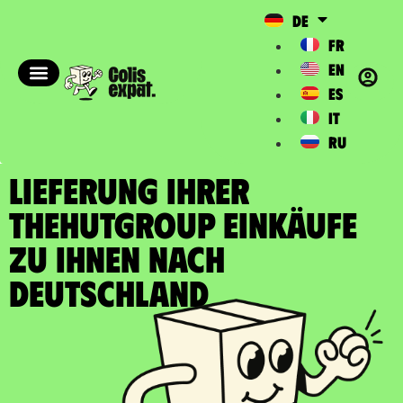
DE
FR
EN
ES
IT
RU
LIEFERUNG IHRER
THEHUTGROUP EINKÄUFE
zu Ihnen nach
Deutschland