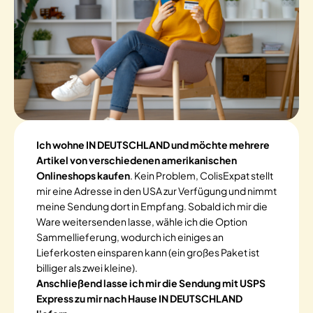
Ich wohne IN DEUTSCHLAND und möchte mehrere
Artikel von verschiedenen amerikanischen
Onlineshops kaufen
. Kein Problem, ColisExpat stellt
mir eine Adresse in den USA zur Verfügung und nimmt
meine Sendung dort in Empfang. Sobald ich mir die
Ware weitersenden lasse, wähle ich die Option
Sammellieferung, wodurch ich einiges an
Lieferkosten einsparen kann (ein großes Paket ist
billiger als zwei kleine).
Anschließend lasse ich mir die Sendung mit USPS
Express zu mir nach Hause IN DEUTSCHLAND