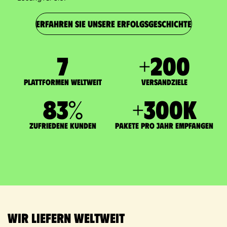
ERFAHREN SIE UNSERE ERFOLGSGESCHICHTE
7
+
200
Plattformen weltweit
Versandziele
83
%
+
300
K
zufriedene Kunden
Pakete pro Jahr empfangen
Wir liefern weltweit