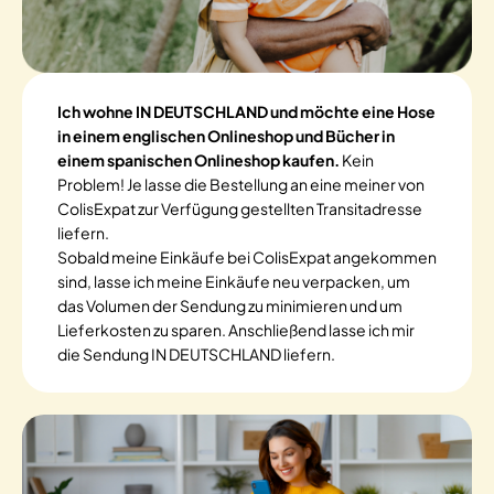
Ich wohne IN DEUTSCHLAND und möchte eine Hose
in einem englischen Onlineshop und Bücher in
einem spanischen Onlineshop kaufen.
Kein
Problem! Je lasse die Bestellung an eine meiner von
ColisExpat zur Verfügung gestellten Transitadresse
liefern.
Sobald meine Einkäufe bei ColisExpat angekommen
sind, lasse ich meine Einkäufe neu verpacken, um
das Volumen der Sendung zu minimieren und um
Lieferkosten zu sparen. Anschließend lasse ich mir
die Sendung IN DEUTSCHLAND liefern.