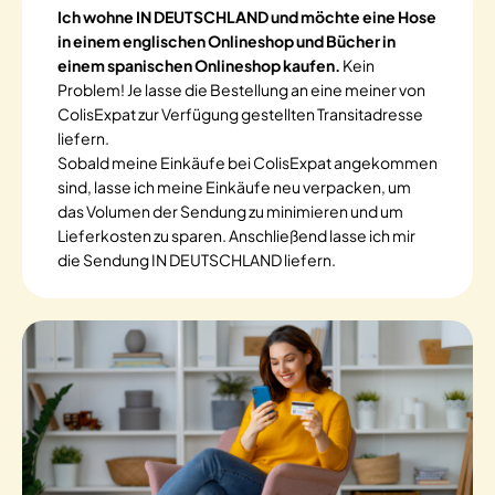
Ich wohne IN DEUTSCHLAND und möchte eine Hose
in einem englischen Onlineshop und Bücher in
einem spanischen Onlineshop kaufen.
Kein
Problem! Je lasse die Bestellung an eine meiner von
ColisExpat zur Verfügung gestellten Transitadresse
liefern.
Sobald meine Einkäufe bei ColisExpat angekommen
sind, lasse ich meine Einkäufe neu verpacken, um
das Volumen der Sendung zu minimieren und um
Lieferkosten zu sparen. Anschließend lasse ich mir
die Sendung IN DEUTSCHLAND liefern.