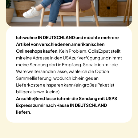
Ich wohne IN DEUTSCHLAND und möchte mehrere
Artikel von verschiedenen amerikanischen
Onlineshops kaufen
. Kein Problem, ColisExpat stellt
mir eine Adresse in den USA zur Verfügung und nimmt
meine Sendung dort in Empfang. Sobald ich mir die
Ware weitersenden lasse, wähle ich die Option
Sammellieferung, wodurch ich einiges an
Lieferkosten einsparen kann (ein großes Paket ist
billiger als zwei kleine).
Anschließend lasse ich mir die Sendung mit USPS
Express zu mir nach Hause IN DEUTSCHLAND
liefern
.