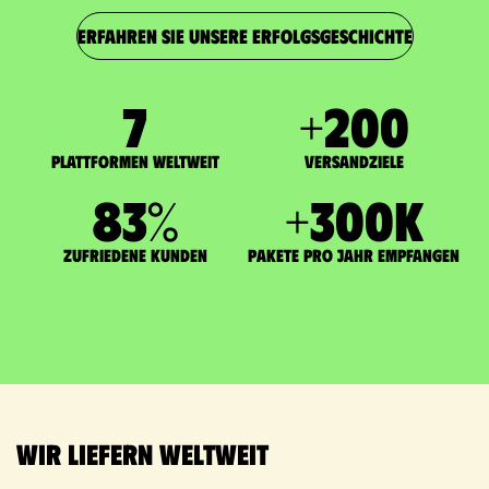
ERFAHREN SIE UNSERE ERFOLGSGESCHICHTE
7
+
200
Plattformen weltweit
Versandziele
83
%
+
300
K
zufriedene Kunden
Pakete pro Jahr empfangen
Wir liefern weltweit