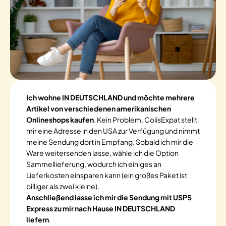
Ich wohne IN DEUTSCHLAND und möchte mehrere
Artikel von verschiedenen amerikanischen
Onlineshops kaufen
. Kein Problem, ColisExpat stellt
mir eine Adresse in den USA zur Verfügung und nimmt
meine Sendung dort in Empfang. Sobald ich mir die
Ware weitersenden lasse, wähle ich die Option
Sammellieferung, wodurch ich einiges an
Lieferkosten einsparen kann (ein großes Paket ist
billiger als zwei kleine).
Anschließend lasse ich mir die Sendung mit USPS
Express zu mir nach Hause IN DEUTSCHLAND
liefern
.