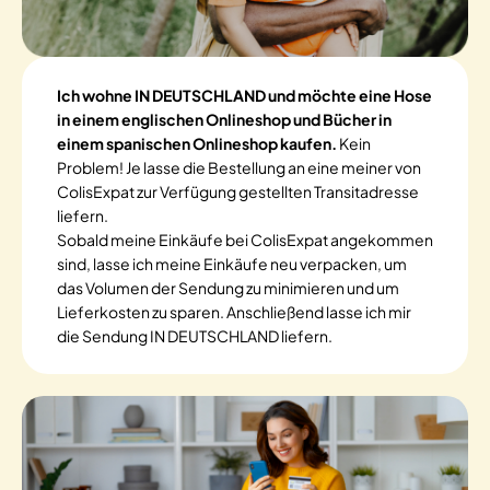
Ich wohne IN DEUTSCHLAND und möchte eine Hose
in einem englischen Onlineshop und Bücher in
einem spanischen Onlineshop kaufen.
Kein
Problem! Je lasse die Bestellung an eine meiner von
ColisExpat zur Verfügung gestellten Transitadresse
liefern.
Sobald meine Einkäufe bei ColisExpat angekommen
sind, lasse ich meine Einkäufe neu verpacken, um
das Volumen der Sendung zu minimieren und um
Lieferkosten zu sparen. Anschließend lasse ich mir
die Sendung IN DEUTSCHLAND liefern.