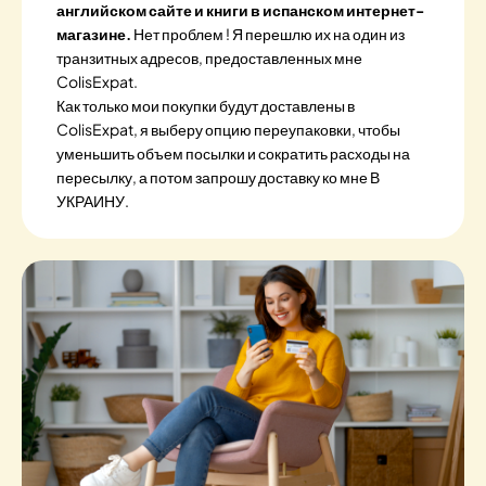
английском сайте и книги в испанском интернет-
магазине.
Нет проблем ! Я перешлю их на один из
транзитных адресов, предоставленных мне
ColisExpat.
Как только мои покупки будут доставлены в
ColisExpat, я выберу опцию переупаковки, чтобы
уменьшить объем посылки и сократить расходы на
пересылку, а потом запрошу доставку ко мне В
УКРАИНУ.