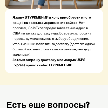
Я живу В ТУРКМЕНИИ и хочу приобрести много
вещей на разных американских сайтах
. Нет
проблем, ColisExpat предоставляет мне адрес в
США и я закажу доставку туда. Во время запроса на
пересылку моих покупок, я выберу объединение,
чтобы меньше заплатить за доставку (доставка одной
большой посылки стоит намного меньше, чем двух
маленьких).
Затем я запрошу доставку с помощью USPS
Express прямо к себе В ТУРКМЕНИЮ
.
Есть еще вопросы?