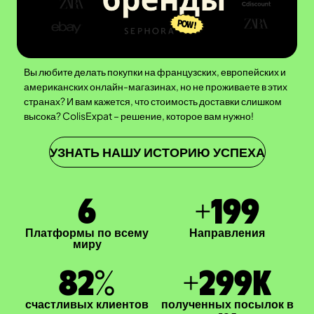
Вы любите делать покупки на французских, европейских и
американских онлайн-магазинах, но не проживаете в этих
странах? И вам кажется, что стоимость доставки слишком
высока? ColisExpat – решение, которое вам нужно!
УЗНАТЬ НАШУ ИСТОРИЮ УСПЕХА
7
+
200
Платформы по всему
Направления
миру
83
%
+
300
K
счастливых клиентов
полученных посылок в