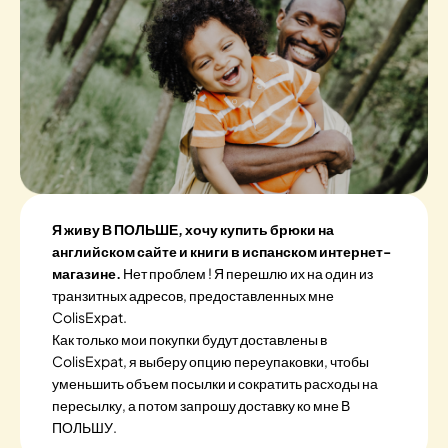
Я живу В ПОЛЬШЕ, хочу купить брюки на
английском сайте и книги в испанском интернет-
магазине.
Нет проблем ! Я перешлю их на один из
транзитных адресов, предоставленных мне
ColisExpat.
Как только мои покупки будут доставлены в
ColisExpat, я выберу опцию переупаковки, чтобы
уменьшить объем посылки и сократить расходы на
пересылку, а потом запрошу доставку ко мне В
ПОЛЬШУ.