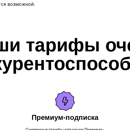
тся возможной.
ши тарифы оч
курентоспосо
Премиум-подписка
Сниженные тарифы для наших Премиум-