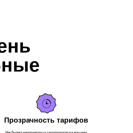
ень
бные
Прозрачность тарифов
Не будет неприятных сюрпризов на вашем