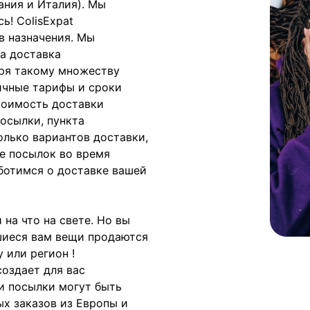
ания и Италия). Мы
ь! ColisExpat
в назначения. Мы
а доставка
аря такому множеству
ичные тарифы и сроки
тоимость доставки
осылки, пункта
олько вариантов доставки,
е посылок во время
аботимся о доставке вашей
 на что на свете. Но вы
вшиеся вам вещи продаются
 или регион !
создает для вас
и посылки могут быть
ых заказов из Европы и