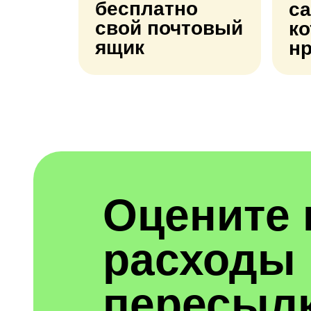
бесплатно
са
свой почтовый
к
ящик
н
Оцените
расходы 
пересыл