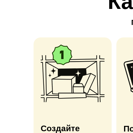
Ка
Создайте
По