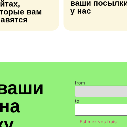
ваши посылк
йтах,
у нас
оторые вам
равятся
 ваши
from
на
to
ку
Estimez vos frais