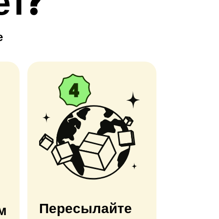
ет?
е
Пересылайте
м