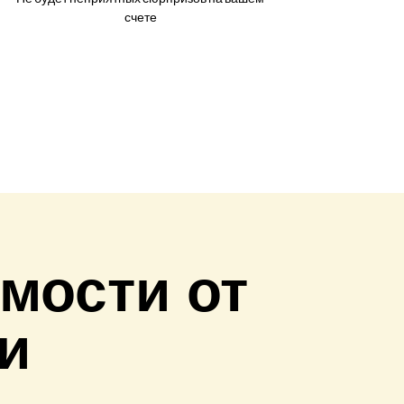
счете
мости от
и