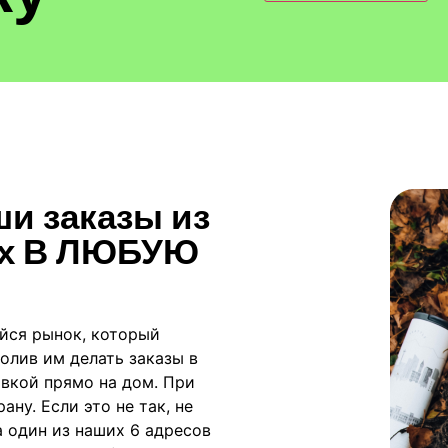
ши заказы из
 их В ЛЮБУЮ
йся рынок, который
олив им делать заказы в
авкой прямо на дом. При
ану. Если это не так, не
а один из наших 6 адресов