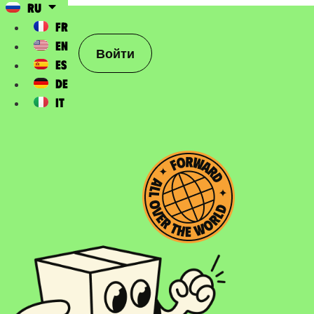
RU
FR
EN
Войти
ES
DE
IT