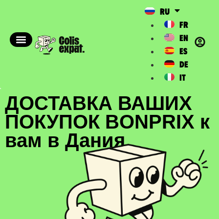
RU
FR
EN
ES
DE
IT
ДОСТАВКА ВАШИХ
ПОКУПОК BONPRIX к
вам в Дания