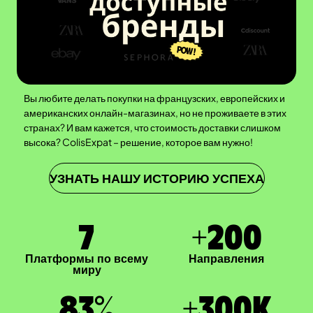
Вы любите делать покупки на французских, европейских и
американских онлайн-магазинах, но не проживаете в этих
странах? И вам кажется, что стоимость доставки слишком
высока? ColisExpat – решение, которое вам нужно!
УЗНАТЬ НАШУ ИСТОРИЮ УСПЕХА
7
+
200
Платформы по всему
Направления
миру
83
%
+
300
K