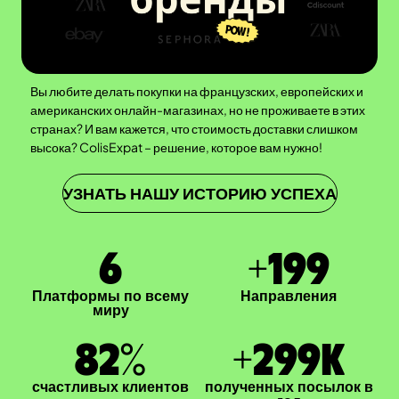
Вы любите делать покупки на французских, европейских и
американских онлайн-магазинах, но не проживаете в этих
странах? И вам кажется, что стоимость доставки слишком
высока? ColisExpat – решение, которое вам нужно!
УЗНАТЬ НАШУ ИСТОРИЮ УСПЕХА
7
+
200
Платформы по всему
Направления
миру
83
%
+
300
K
счастливых клиентов
полученных посылок в