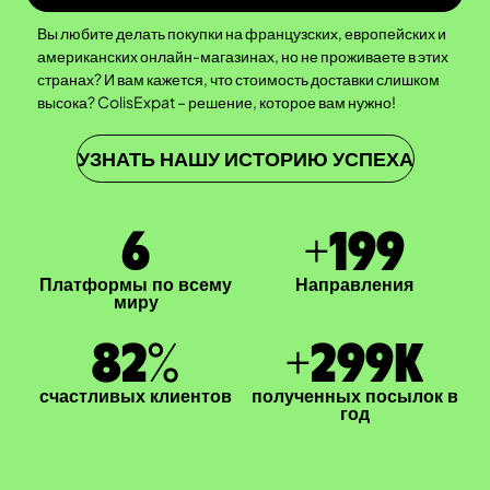
Вы любите делать покупки на французских, европейских и
американских онлайн-магазинах, но не проживаете в этих
странах? И вам кажется, что стоимость доставки слишком
высока? ColisExpat – решение, которое вам нужно!
УЗНАТЬ НАШУ ИСТОРИЮ УСПЕХА
7
+
200
Платформы по всему
Направления
миру
83
%
+
300
K
счастливых клиентов
полученных посылок в
год