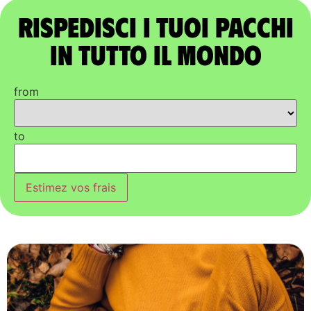
Rispedisci i tuoi pacchi
in tutto il mondo
from
to
Estimez vos frais