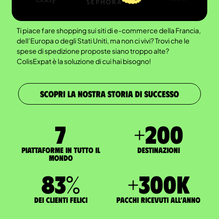
Ti piace fare shopping sui siti di e-commerce della Francia,
dell’Europa o degli Stati Uniti, ma non ci vivi? Trovi che le
spese di spedizione proposte siano troppo alte?
ColisExpat è la soluzione di cui hai bisogno!
SCOPRI LA NOSTRA STORIA DI SUCCESSO
7
+
200
Piattaforme in tutto il
Destinazioni
mondo
83
%
+
300
K
dei clienti felici
pacchi ricevuti all’anno