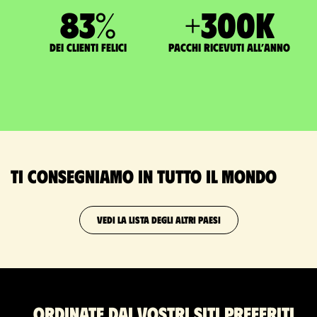
83
%
+
300
K
dei clienti felici
pacchi ricevuti all’anno
Ti consegniamo in tutto il mondo
VEDI LA LISTA DEGLI ALTRI PAESI
Ordinate dai vostri siti preferiti