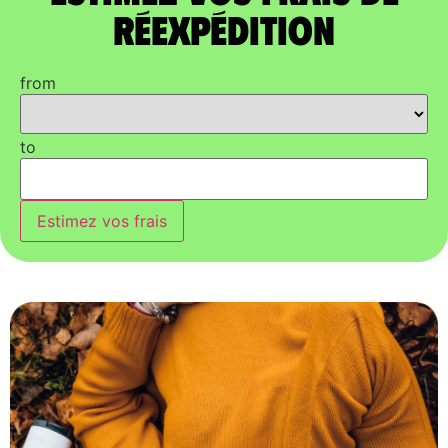
réexpédition
from
to
Estimez vos frais