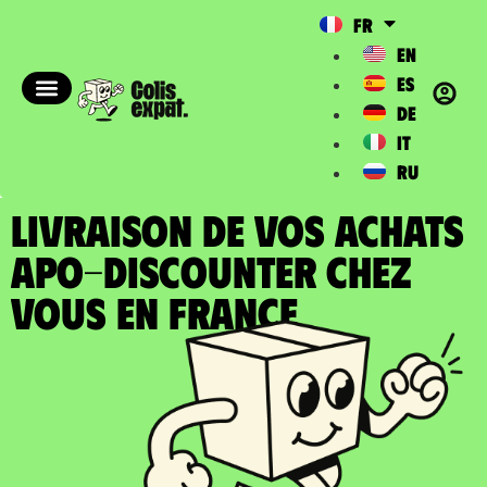
FR
EN
ES
DE
IT
RU
LIVRAISON DE VOS ACHATS
APO-DISCOUNTER chez
vous en France