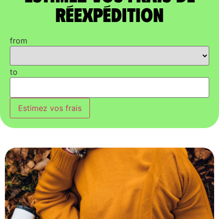
réexpédition
from
to
Estimez vos frais