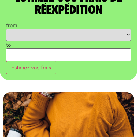
réexpédition
from
to
Estimez vos frais