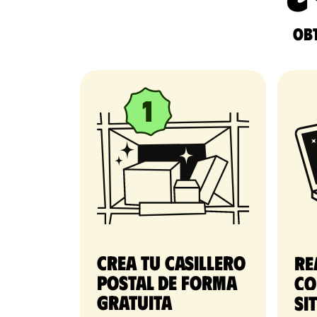
Obt
Crea tu casillero
Re
postal de forma
co
gratuita​
si