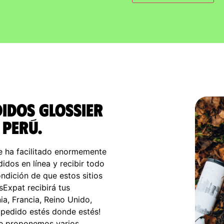
didos Glossier
 Perú.
e ha facilitado enormemente
idos en línea y recibir todo
ndición de que estos sitios
isExpat recibirá tus
a, Francia, Reino Unido,
u pedido estés donde estés!
Te proponemos varios