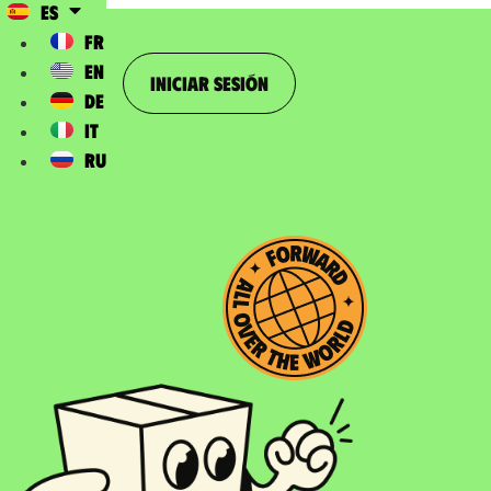
ES
FR
EN
Iniciar sesión
DE
IT
RU