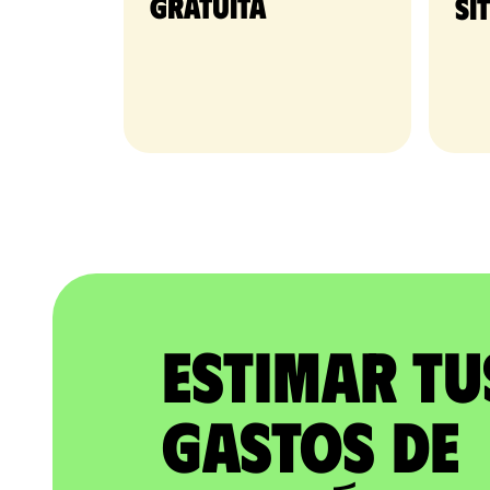
gratuita​
si
Estimar tu
gastos de