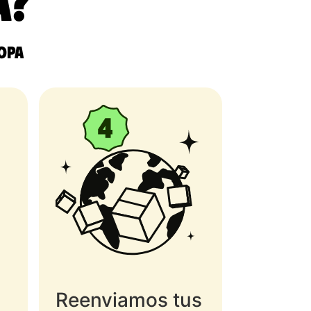
a?
ropa
Reenviamos tus