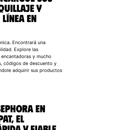
quillaje y
 línea en
única. Encontrará una
idad. Explore las
as encantadoras y mucho
, códigos de descuento y
ndole adquirir sus productos
Sephora en
at, el
pida y fiable