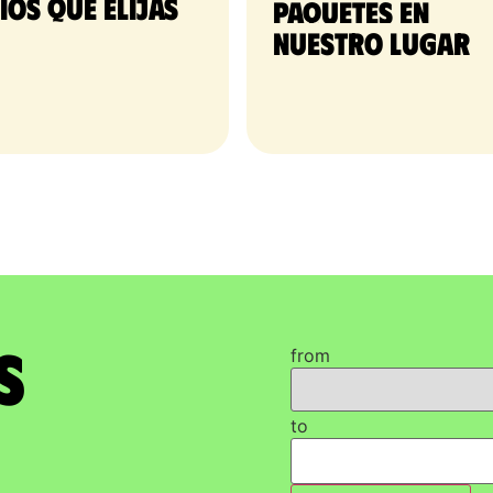
tios que elijas
paquetes en 
nuestro lugar
s
from
to