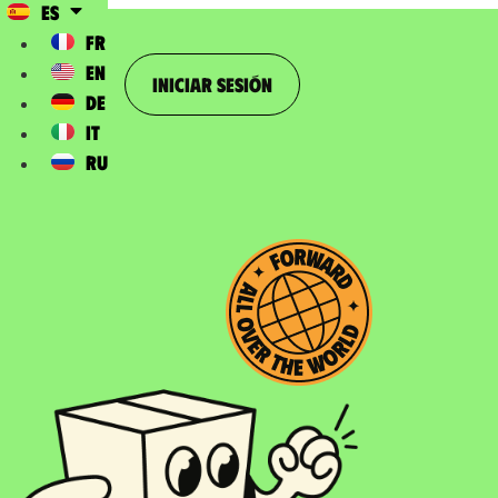
ES
FR
EN
Iniciar sesión
DE
IT
RU