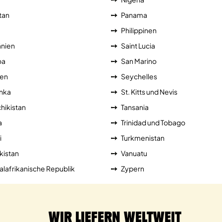
tan
Panama
Philippinen
nien
Saint Lucia
oa
San Marino
ien
Seychelles
anka
St. Kitts und Nevis
hikistan
Tansania
a
Trinidad und Tobago
i
Turkmenistan
kistan
Vanuatu
alafrikanische Republik
Zypern
Wir liefern weltweit