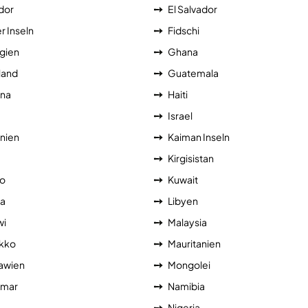
dor
El Salvador
r Inseln
Fidschi
gien
Ghana
land
Guatemala
na
Haiti
Israel
nien
Kaiman Inseln
a
Kirgisistan
o
Kuwait
ia
Libyen
wi
Malaysia
kko
Mauritanien
awien
Mongolei
mar
Namibia
Nigeria