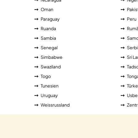
Oman
Pakis
Paraguay
Peru
Ruanda
Rumä
Sambia
Sam
Senegal
Serb
Simbabwe
Sri L
Swaziland
Tadsc
Togo
Tong
Tunesien
Türke
Uruguay
Usbe
Weissrussland
Zentr