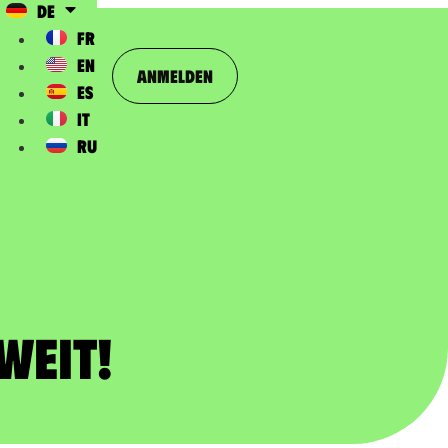
DE
FR
EN
Anmelden
ES
IT
RU
weit!