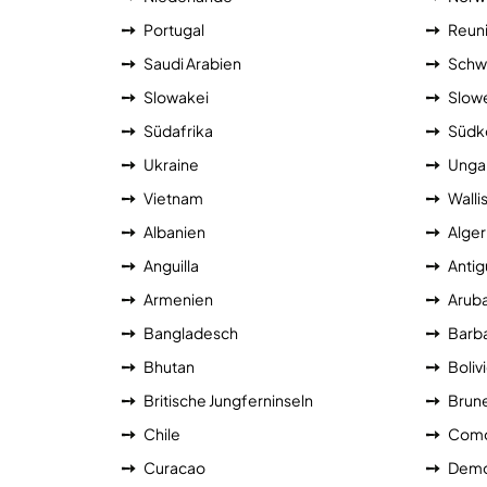
Portugal
Reun
Saudi Arabien
Schw
Slowakei
Slow
Südafrika
Südk
Ukraine
Unga
Vietnam
Walli
Albanien
Alger
Anguilla
Antig
Armenien
Arub
Bangladesch
Barb
Bhutan
Boliv
Britische Jungferninseln
Brune
Chile
Como
Curacao
Demo