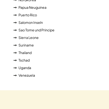
Papua Neuguinea
Puerto Rico
Salomon Inseln
Sao Tome und Principe
Sierra Leone
Suriname
Thailand
Tschad
Uganda
Venezuela