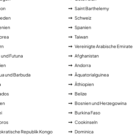
ion
Saint Barthelemy
eden
Schweiz
enien
Spanien
orea
Taiwan
rn
Vereinigte Arabische Emirate
s und Futuna
Afghanistan
ien
Andorra
ua und Barbuda
Äquatorialguinea
a
Äthiopien
ados
Belize
ien
Bosnien und Herzegowina
i
Burkina Faso
ros
Cookinseln
kratische Republik Kongo
Dominica