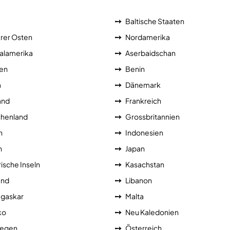
Baltische Staaten
erer Osten
Nordamerika
alamerika
Aserbaidschan
ien
Benin
a
Dänemark
and
Frankreich
chenland
Grossbritannien
n
Indonesien
n
Japan
ische Inseln
Kasachstan
and
Libanon
gaskar
Malta
ko
Neu Kaledonien
egen
Österreich