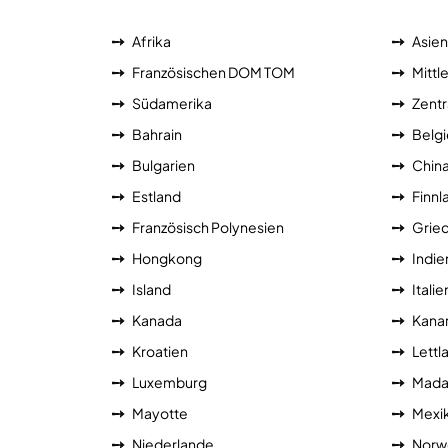
Afrika
Asien
Französischen DOM TOM
Mittl
Südamerika
Zentr
Bahrain
Belg
Bulgarien
Chin
Estland
Finnl
Französisch Polynesien
Grie
Hongkong
Indie
Island
Italie
Kanada
Kanar
Kroatien
Lettl
Luxemburg
Mada
Mayotte
Mexi
Niederlande
Norw