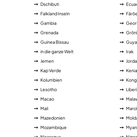
Dschibuti
Ecua
Falkland Inseln
Färöe
Gambia
Geor
Grenada
Grön
Guinea Bissau
Guya
in die ganze Welt
Irak
Jemen
Jorda
Kap Verde
Keni
Kolumbien
Kong
Lesotho
Liber
Macao
Mala
Mali
Maro
Mazedonien
Mold
Mozambique
Myan
Nicaragua
Niger