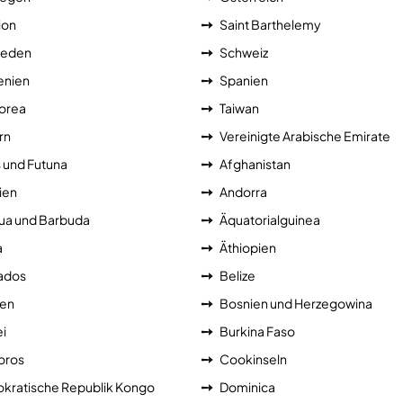
ion
Saint Barthelemy
eden
Schweiz
enien
Spanien
orea
Taiwan
rn
Vereinigte Arabische Emirate
s und Futuna
Afghanistan
ien
Andorra
ua und Barbuda
Äquatorialguinea
a
Äthiopien
ados
Belize
ien
Bosnien und Herzegowina
i
Burkina Faso
ros
Cookinseln
kratische Republik Kongo
Dominica