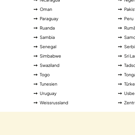
Oman
Pakis
Paraguay
Peru
Ruanda
Rumä
Sambia
Sam
Senegal
Serb
Simbabwe
Sri L
Swaziland
Tadsc
Togo
Tong
Tunesien
Türke
Uruguay
Usbe
Weissrussland
Zentr