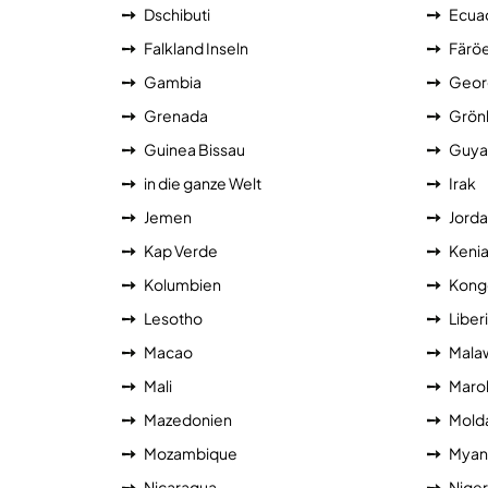
Dschibuti
Ecua
Falkland Inseln
Färöe
Gambia
Geor
Grenada
Grön
Guinea Bissau
Guya
in die ganze Welt
Irak
Jemen
Jorda
Kap Verde
Keni
Kolumbien
Kong
Lesotho
Liber
Macao
Mala
Mali
Maro
Mazedonien
Mold
Mozambique
Myan
Nicaragua
Niger