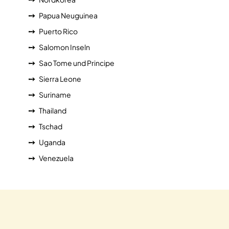
Papua Neuguinea
Puerto Rico
Salomon Inseln
Sao Tome und Principe
Sierra Leone
Suriname
Thailand
Tschad
Uganda
Venezuela