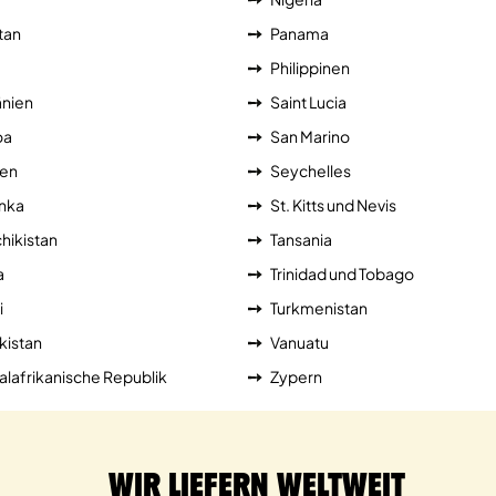
tan
Panama
Philippinen
nien
Saint Lucia
oa
San Marino
ien
Seychelles
anka
St. Kitts und Nevis
hikistan
Tansania
a
Trinidad und Tobago
i
Turkmenistan
kistan
Vanuatu
alafrikanische Republik
Zypern
Wir liefern weltweit