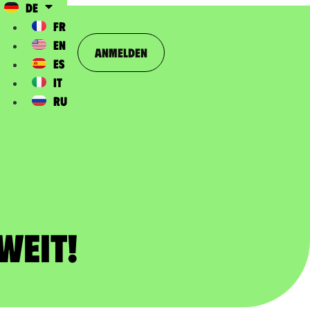
DE
FR
EN
Anmelden
ES
IT
RU
weit!