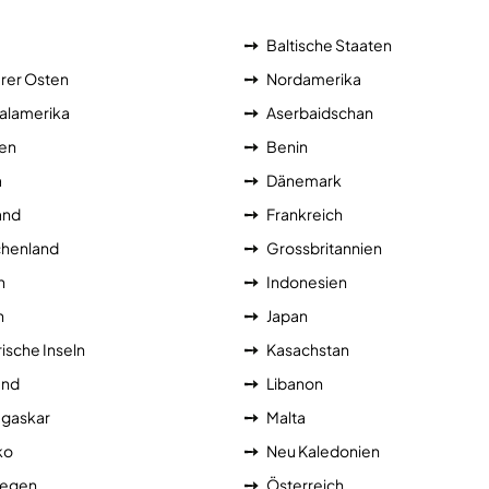
Baltische Staaten
erer Osten
Nordamerika
alamerika
Aserbaidschan
ien
Benin
a
Dänemark
and
Frankreich
chenland
Grossbritannien
n
Indonesien
n
Japan
ische Inseln
Kasachstan
and
Libanon
gaskar
Malta
ko
Neu Kaledonien
egen
Österreich