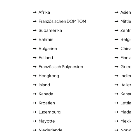
Afrika
Asien
Französischen DOM TOM
Mittl
Südamerika
Zentr
Bahrain
Belg
Bulgarien
Chin
Estland
Finnl
Französisch Polynesien
Grie
Hongkong
Indie
Island
Italie
Kanada
Kanar
Kroatien
Lettl
Luxemburg
Mada
Mayotte
Mexi
Niederlande
Norw