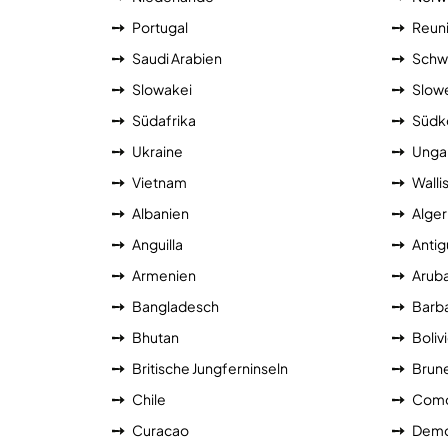
Portugal
Reun
Saudi Arabien
Schw
Slowakei
Slow
Südafrika
Südk
Ukraine
Unga
Vietnam
Walli
Albanien
Alger
Anguilla
Antig
Armenien
Arub
Bangladesch
Barb
Bhutan
Boliv
Britische Jungferninseln
Brune
Chile
Como
Curacao
Demo