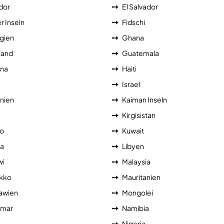
dor
El Salvador
r Inseln
Fidschi
gien
Ghana
land
Guatemala
na
Haiti
Israel
nien
Kaiman Inseln
a
Kirgisistan
o
Kuwait
ia
Libyen
wi
Malaysia
kko
Mauritanien
awien
Mongolei
mar
Namibia
Nigeria