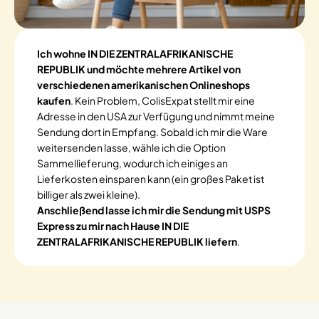
Ich wohne IN DIE ZENTRALAFRIKANISCHE
REPUBLIK und möchte mehrere Artikel von
verschiedenen amerikanischen Onlineshops
kaufen
. Kein Problem, ColisExpat stellt mir eine
Adresse in den USA zur Verfügung und nimmt meine
Sendung dort in Empfang. Sobald ich mir die Ware
weitersenden lasse, wähle ich die Option
Sammellieferung, wodurch ich einiges an
Lieferkosten einsparen kann (ein großes Paket ist
billiger als zwei kleine).
Anschließend lasse ich mir die Sendung mit USPS
Express zu mir nach Hause IN DIE
ZENTRALAFRIKANISCHE REPUBLIK liefern
.