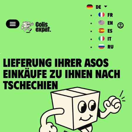
DE
FR
EN
ES
IT
RU
LIEFERUNG IHRER ASOS
EINKÄUFE zu Ihnen nach
Tschechien