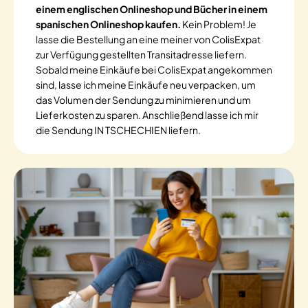
einem englischen Onlineshop und Bücher in einem
spanischen Onlineshop kaufen.
Kein Problem! Je
lasse die Bestellung an eine meiner von ColisExpat
zur Verfügung gestellten Transitadresse liefern.
Sobald meine Einkäufe bei ColisExpat angekommen
sind, lasse ich meine Einkäufe neu verpacken, um
das Volumen der Sendung zu minimieren und um
Lieferkosten zu sparen. Anschließend lasse ich mir
die Sendung IN TSCHECHIEN liefern.